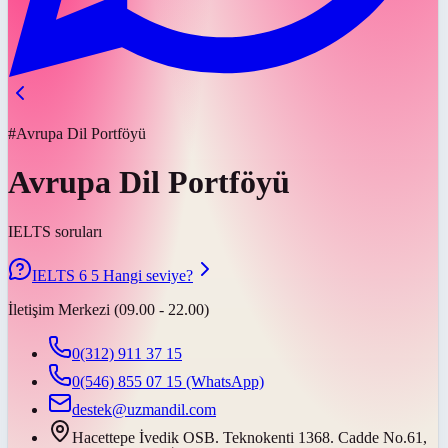
#Avrupa Dil Portföyü
Avrupa Dil Portföyü
IELTS soruları
IELTS 6 5 Hangi seviye?
İletişim Merkezi (09.00 - 22.00)
0(312) 911 37 15
0(546) 855 07 15
(WhatsApp)
destek@uzmandil.com
Hacettepe İvedik OSB. Teknokenti 1368. Cadde No.61,