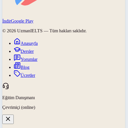
İndir
Google Play
©
2026
UzmanIELTS
— Tüm hakları saklıdır.
Anasayfa
Dersler
Yorumlar
Blog
Ücretler
Eğitim Danışmanı
Çevrimiçi (online)