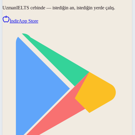
UzmanIELTS
cebinde — istediğin an, istediğin yerde çalış.
İndir
App Store