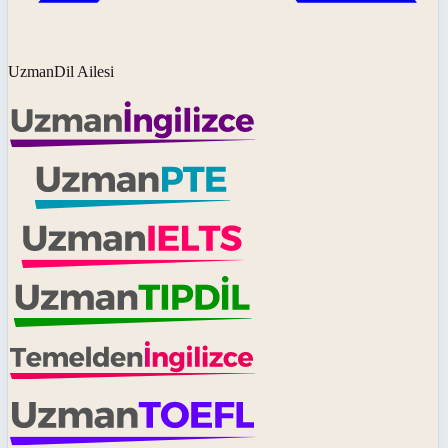
UzmanDil Ailesi