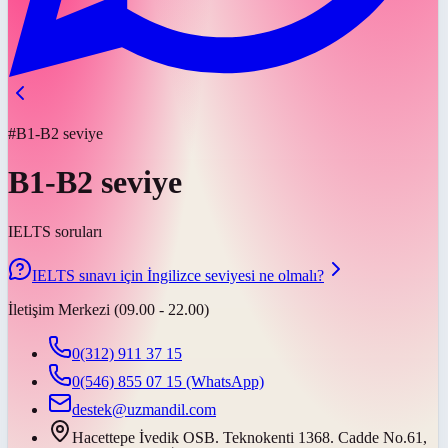
#B1-B2 seviye
B1-B2 seviye
IELTS soruları
IELTS sınavı için İngilizce seviyesi ne olmalı?
İletişim Merkezi (09.00 - 22.00)
0(312) 911 37 15
0(546) 855 07 15
(WhatsApp)
destek@uzmandil.com
Hacettepe İvedik OSB. Teknokenti 1368. Cadde No.61,