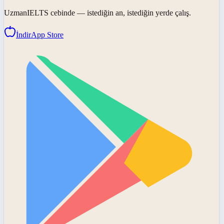
UzmanIELTS
cebinde — istediğin an, istediğin yerde çalış.
İndir
App Store