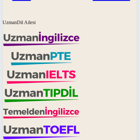
UzmanDil Ailesi