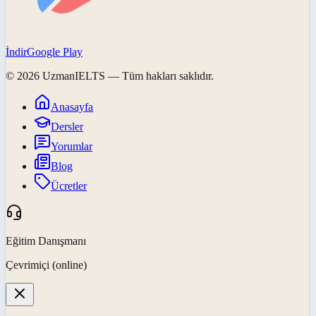
İndir
Google Play
©
2026
UzmanIELTS
— Tüm hakları saklıdır.
Anasayfa
Dersler
Yorumlar
Blog
Ücretler
Eğitim Danışmanı
Çevrimiçi (online)