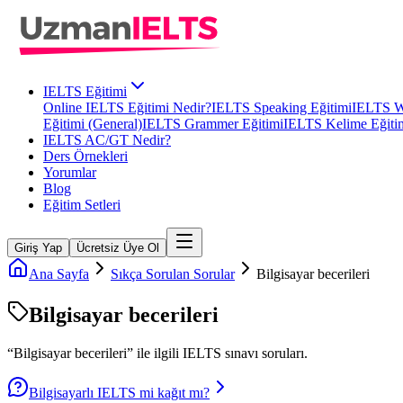
IELTS Eğitimi
Online IELTS Eğitimi Nedir?
IELTS Speaking Eğitimi
IELTS Wr
Eğitimi (General)
IELTS Grammer Eğitimi
IELTS Kelime Eğiti
IELTS AC/GT Nedir?
Ders Örnekleri
Yorumlar
Blog
Eğitim Setleri
Giriş Yap
Ücretsiz Üye Ol
Ana Sayfa
Sıkça Sorulan Sorular
Bilgisayar becerileri
Bilgisayar becerileri
“
Bilgisayar becerileri
” ile ilgili
IELTS
sınavı soruları.
Bilgisayarlı IELTS mi kağıt mı?