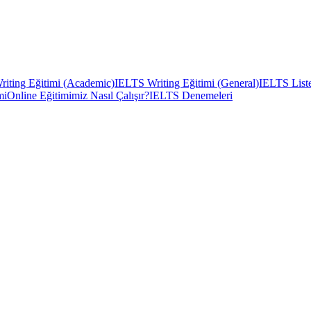
iting Eğitimi (Academic)
IELTS Writing Eğitimi (General)
IELTS Liste
mi
Online Eğitimimiz Nasıl Çalışır?
IELTS Denemeleri