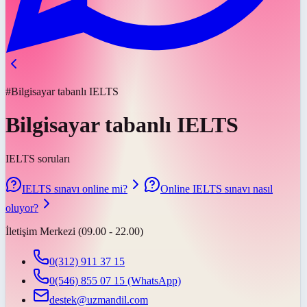
#Bilgisayar tabanlı IELTS
Bilgisayar tabanlı IELTS
IELTS soruları
IELTS sınavı online mi?
Online IELTS sınavı nasıl
oluyor?
İletişim Merkezi (09.00 - 22.00)
0(312) 911 37 15
0(546) 855 07 15
(WhatsApp)
destek@uzmandil.com