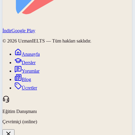
İndir
Google Play
©
2026
UzmanIELTS
— Tüm hakları saklıdır.
Anasayfa
Dersler
Yorumlar
Blog
Ücretler
Eğitim Danışmanı
Çevrimiçi (online)