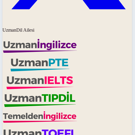
UzmanDil Ailesi