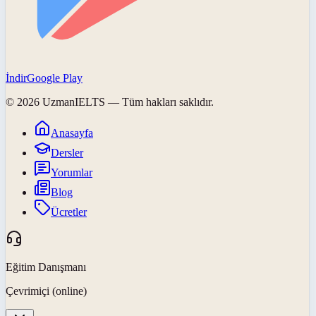
İndir
Google Play
©
2026
UzmanIELTS
— Tüm hakları saklıdır.
Anasayfa
Dersler
Yorumlar
Blog
Ücretler
Eğitim Danışmanı
Çevrimiçi (online)