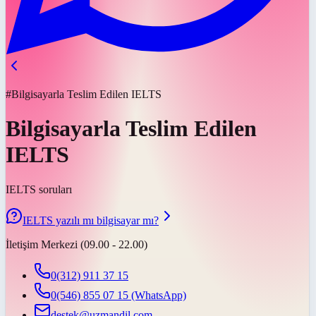
#Bilgisayarla Teslim Edilen IELTS
Bilgisayarla Teslim Edilen
IELTS
IELTS soruları
IELTS yazılı mı bilgisayar mı?
İletişim Merkezi (09.00 - 22.00)
0(312) 911 37 15
0(546) 855 07 15
(WhatsApp)
destek@uzmandil.com