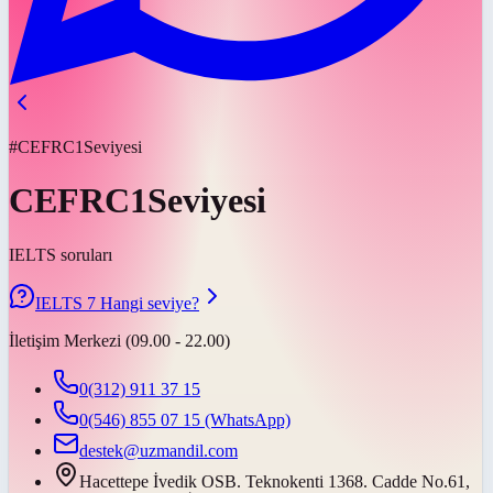
#CEFRC1Seviyesi
CEFRC1Seviyesi
IELTS soruları
IELTS 7 Hangi seviye?
İletişim Merkezi (09.00 - 22.00)
0(312) 911 37 15
0(546) 855 07 15
(WhatsApp)
destek@uzmandil.com
Hacettepe İvedik OSB. Teknokenti 1368. Cadde No.61,