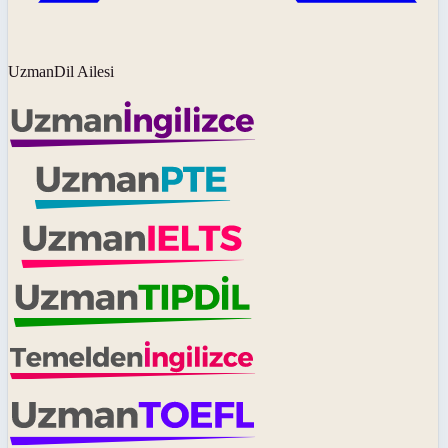
UzmanDil Ailesi