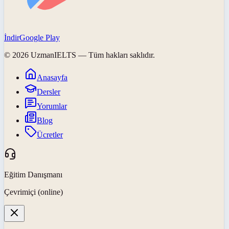
İndir
Google Play
©
2026
UzmanIELTS
— Tüm hakları saklıdır.
Anasayfa
Dersler
Yorumlar
Blog
Ücretler
Eğitim Danışmanı
Çevrimiçi (online)