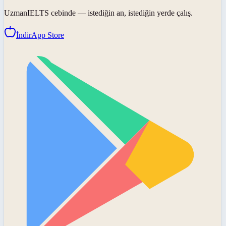
UzmanIELTS
cebinde — istediğin an, istediğin yerde çalış.
İndir
App Store