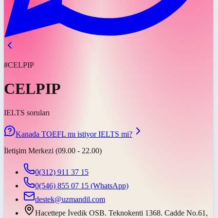
#CELPIP
CELPIP
IELTS soruları
Kanada TOEFL mı istiyor IELTS mi?
İletişim Merkezi (09.00 - 22.00)
0(312) 911 37 15
0(546) 855 07 15
(WhatsApp)
destek@uzmandil.com
Hacettepe İvedik OSB. Teknokenti 1368. Cadde No.61,