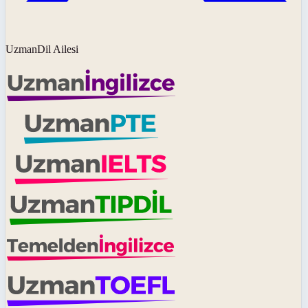
UzmanDil Ailesi