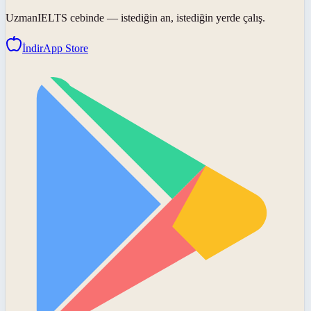
UzmanIELTS
cebinde — istediğin an, istediğin yerde çalış.
İndir
App Store