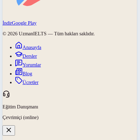
İndir
Google Play
©
2026
UzmanIELTS
— Tüm hakları saklıdır.
Anasayfa
Dersler
Yorumlar
Blog
Ücretler
Eğitim Danışmanı
Çevrimiçi (online)