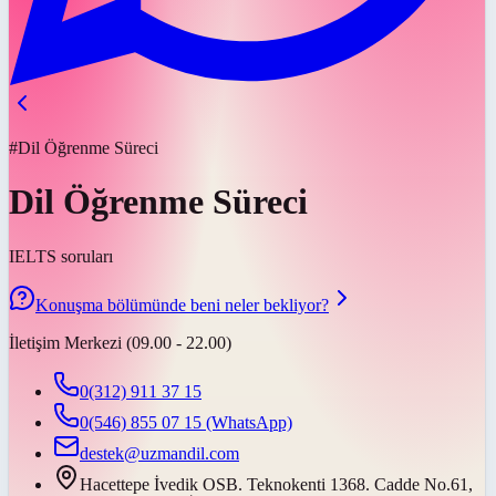
#Dil Öğrenme Süreci
Dil Öğrenme Süreci
IELTS soruları
Konuşma bölümünde beni neler bekliyor?
İletişim Merkezi (09.00 - 22.00)
0(312) 911 37 15
0(546) 855 07 15
(WhatsApp)
destek@uzmandil.com
Hacettepe İvedik OSB. Teknokenti 1368. Cadde No.61,