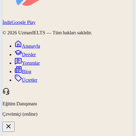
İndir
Google Play
©
2026
UzmanIELTS
— Tüm hakları saklıdır.
Anasayfa
Dersler
Yorumlar
Blog
Ücretler
Eğitim Danışmanı
Çevrimiçi (online)