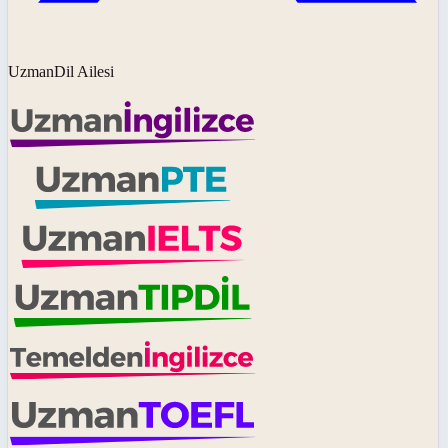
UzmanDil Ailesi