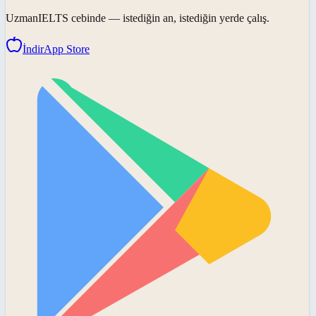
UzmanIELTS
cebinde — istediğin an, istediğin yerde çalış.
İndir
App Store