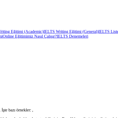
iting Eğitimi (Academic)
IELTS Writing Eğitimi (General)
IELTS Liste
mi
Online Eğitimimiz Nasıl Çalışır?
IELTS Denemeleri
İşte bazı örnekler: ,