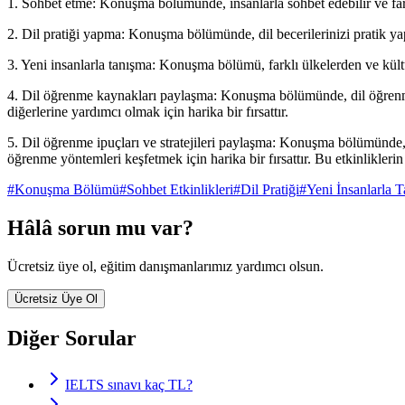
1. Sohbet etme: Konuşma bölümünde, insanlarla sohbet edebilir ve farklı k
2. Dil pratiği yapma: Konuşma bölümünde, dil becerilerinizi pratik yapma
3. Yeni insanlarla tanışma: Konuşma bölümü, farklı ülkelerden ve kültürl
4. Dil öğrenme kaynakları paylaşma: Konuşma bölümünde, dil öğrenme s
diğerlerine yardımcı olmak için harika bir fırsattır.
5. Dil öğrenme ipuçları ve stratejileri paylaşma: Konuşma bölümünde, di
öğrenme yöntemleri keşfetmek için harika bir fırsattır. Bu etkinliklerin
#
Konuşma Bölümü
#
Sohbet Etkinlikleri
#
Dil Pratiği
#
Yeni İnsanlarla 
Hâlâ sorun mu var?
Ücretsiz üye ol, eğitim danışmanlarımız yardımcı olsun.
Ücretsiz Üye Ol
Diğer Sorular
IELTS sınavı kaç TL?