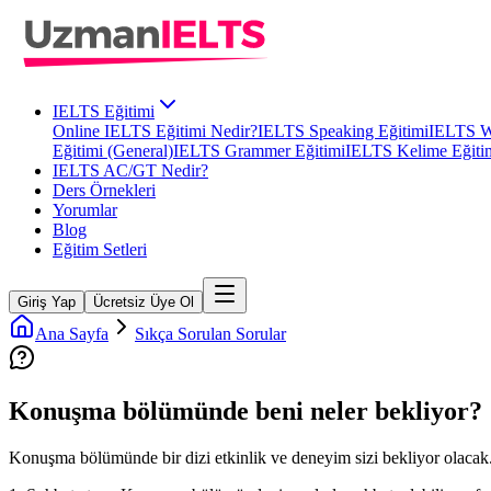
IELTS Eğitimi
Online IELTS Eğitimi Nedir?
IELTS Speaking Eğitimi
IELTS Wr
Eğitimi (General)
IELTS Grammer Eğitimi
IELTS Kelime Eğiti
IELTS AC/GT Nedir?
Ders Örnekleri
Yorumlar
Blog
Eğitim Setleri
Giriş Yap
Ücretsiz Üye Ol
Ana Sayfa
Sıkça Sorulan Sorular
Konuşma bölümünde beni neler bekliyor?
Konuşma bölümünde bir dizi etkinlik ve deneyim sizi bekliyor olacak. 