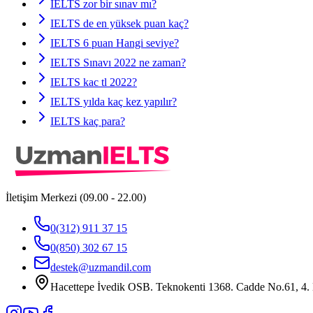
IELTS zor bir sınav mı?
IELTS de en yüksek puan kaç?
IELTS 6 puan Hangi seviye?
IELTS Sınavı 2022 ne zaman?
IELTS kac tl 2022?
IELTS yılda kaç kez yapılır?
IELTS kaç para?
İletişim Merkezi (09.00 - 22.00)
0(312) 911 37 15
0(850) 302 67 15
destek@uzmandil.com
Hacettepe İvedik OSB. Teknokenti 1368. Cadde No.61, 4