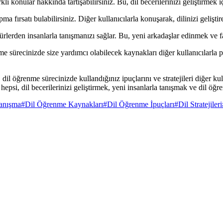
onular hakkında tartışabilirsiniz. Bu, dil becerilerinizi geliştirmek için
 fırsatı bulabilirsiniz. Diğer kullanıcılarla konuşarak, dilinizi geliştire
erden insanlarla tanışmanızı sağlar. Bu, yeni arkadaşlar edinmek ve farkl
ürecinizde size yardımcı olabilecek kaynakları diğer kullanıcılarla pa
l öğrenme sürecinizde kullandığınız ipuçlarını ve stratejileri diğer kul
 hepsi, dil becerilerinizi geliştirmek, yeni insanlarla tanışmak ve dil öğr
Tanışma
#
Dil Öğrenme Kaynakları
#
Dil Öğrenme İpuçları
#
Dil Stratejileri