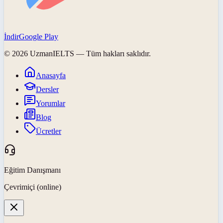
İndir
Google Play
©
2026
UzmanIELTS
— Tüm hakları saklıdır.
Anasayfa
Dersler
Yorumlar
Blog
Ücretler
Eğitim Danışmanı
Çevrimiçi (online)