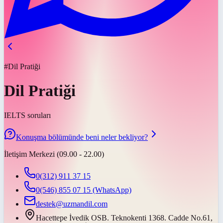
#Dil Pratiği
Dil Pratiği
IELTS soruları
Konuşma bölümünde beni neler bekliyor?
İletişim Merkezi (09.00 - 22.00)
0(312) 911 37 15
0(546) 855 07 15
(WhatsApp)
destek@uzmandil.com
Hacettepe İvedik OSB. Teknokenti 1368. Cadde No.61,