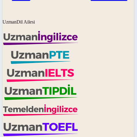
UzmanDil Ailesi