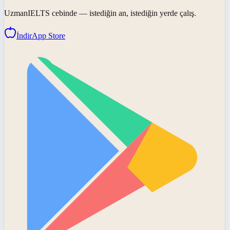
UzmanIELTS
cebinde — istediğin an, istediğin yerde çalış.
İndir
App Store