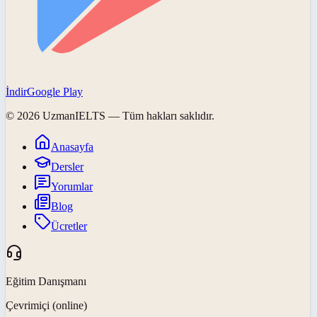
İndir
Google Play
©
2026
UzmanIELTS
— Tüm hakları saklıdır.
Anasayfa
Dersler
Yorumlar
Blog
Ücretler
Eğitim Danışmanı
Çevrimiçi (online)