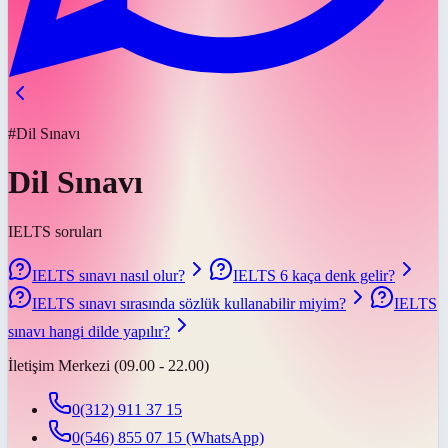
#Dil Sınavı
Dil Sınavı
IELTS soruları
IELTS sınavı nasıl olur?
IELTS 6 kaça denk gelir?
IELTS sınavı sırasında sözlük kullanabilir miyim?
IELTS
sınavı hangi dilde yapılır?
İletişim Merkezi (09.00 - 22.00)
0(312) 911 37 15
0(546) 855 07 15
(WhatsApp)