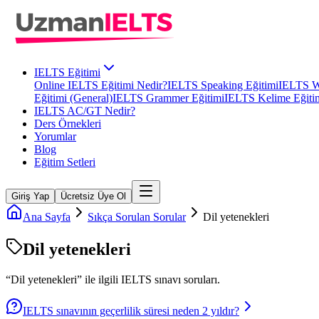
IELTS Eğitimi
Online IELTS Eğitimi Nedir?
IELTS Speaking Eğitimi
IELTS Wr
Eğitimi (General)
IELTS Grammer Eğitimi
IELTS Kelime Eğiti
IELTS AC/GT Nedir?
Ders Örnekleri
Yorumlar
Blog
Eğitim Setleri
Giriş Yap
Ücretsiz Üye Ol
Ana Sayfa
Sıkça Sorulan Sorular
Dil yetenekleri
Dil yetenekleri
“
Dil yetenekleri
” ile ilgili
IELTS
sınavı soruları.
IELTS sınavının geçerlilik süresi neden 2 yıldır?