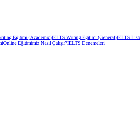
iting Eğitimi (Academic)
IELTS Writing Eğitimi (General)
IELTS Liste
mi
Online Eğitimimiz Nasıl Çalışır?
IELTS Denemeleri