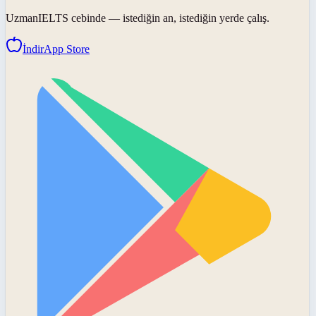
UzmanIELTS
cebinde — istediğin an, istediğin yerde çalış.
İndir
App Store