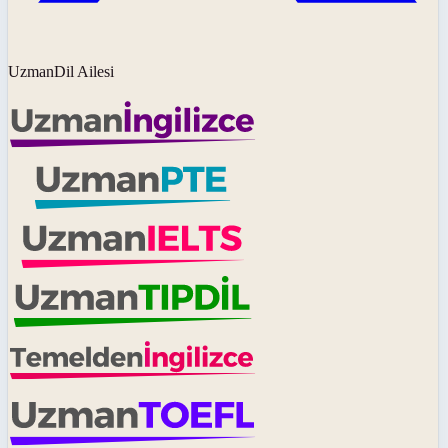
UzmanDil Ailesi