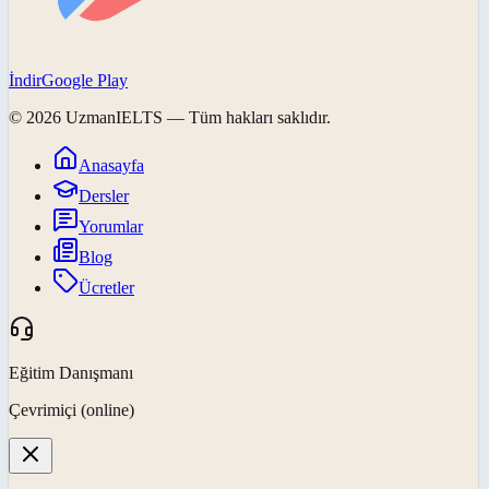
İndir
Google Play
©
2026
UzmanIELTS
— Tüm hakları saklıdır.
Anasayfa
Dersler
Yorumlar
Blog
Ücretler
Eğitim Danışmanı
Çevrimiçi (online)