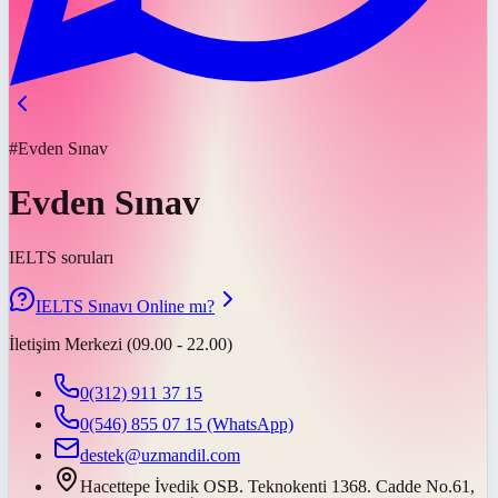
#Evden Sınav
Evden Sınav
IELTS soruları
IELTS Sınavı Online mı?
İletişim Merkezi (09.00 - 22.00)
0(312) 911 37 15
0(546) 855 07 15
(WhatsApp)
destek@uzmandil.com
Hacettepe İvedik OSB. Teknokenti 1368. Cadde No.61,