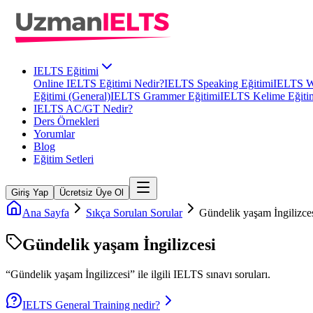
IELTS Eğitimi
Online IELTS Eğitimi Nedir?
IELTS Speaking Eğitimi
IELTS Wr
Eğitimi (General)
IELTS Grammer Eğitimi
IELTS Kelime Eğiti
IELTS AC/GT Nedir?
Ders Örnekleri
Yorumlar
Blog
Eğitim Setleri
Giriş Yap
Ücretsiz Üye Ol
Ana Sayfa
Sıkça Sorulan Sorular
Gündelik yaşam İngilizce
Gündelik yaşam İngilizcesi
“
Gündelik yaşam İngilizcesi
” ile ilgili
IELTS
sınavı soruları.
IELTS General Training nedir?