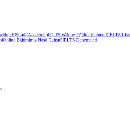
iting Eğitimi (Academic)
IELTS Writing Eğitimi (General)
IELTS Liste
mi
Online Eğitimimiz Nasıl Çalışır?
IELTS Denemeleri
si