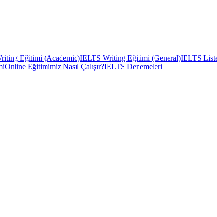
iting Eğitimi (Academic)
IELTS Writing Eğitimi (General)
IELTS Liste
mi
Online Eğitimimiz Nasıl Çalışır?
IELTS Denemeleri