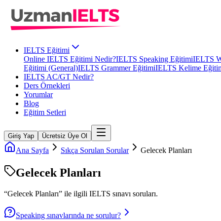
IELTS Eğitimi
Online IELTS Eğitimi Nedir?
IELTS Speaking Eğitimi
IELTS Wr
Eğitimi (General)
IELTS Grammer Eğitimi
IELTS Kelime Eğiti
IELTS AC/GT Nedir?
Ders Örnekleri
Yorumlar
Blog
Eğitim Setleri
Giriş Yap
Ücretsiz Üye Ol
Ana Sayfa
Sıkça Sorulan Sorular
Gelecek Planları
Gelecek Planları
“
Gelecek Planları
” ile ilgili
IELTS
sınavı soruları.
Speaking sınavlarında ne sorulur?