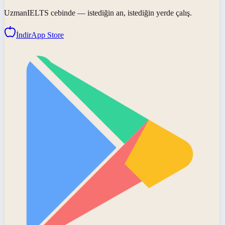
UzmanIELTS
cebinde — istediğin an, istediğin yerde çalış.
İndir
App Store