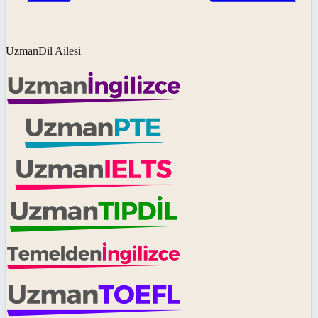
UzmanDil Ailesi