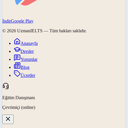
İndir
Google Play
©
2026
UzmanIELTS
— Tüm hakları saklıdır.
Anasayfa
Dersler
Yorumlar
Blog
Ücretler
Eğitim Danışmanı
Çevrimiçi (online)