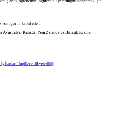
çlarını, öğrencinin İngilizce dil yeterliliğini belirlemek için
S sonuçlarını kabul eder.
a Avustralya, Kanada, Yeni Zelanda ve Birleşik Krallık
İş İlanları
#
İngilizce dil yeterliliği