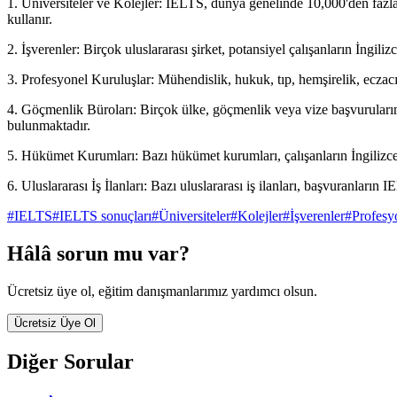
1. Üniversiteler ve Kolejler: IELTS, dünya genelinde 10,000'den fazla 
kullanır.
2. İşverenler: Birçok uluslararası şirket, potansiyel çalışanların İngiliz
3. Profesyonel Kuruluşlar: Mühendislik, hukuk, tıp, hemşirelik, eczacı
4. Göçmenlik Büroları: Birçok ülke, göçmenlik veya vize başvuruların
bulunmaktadır.
5. Hükümet Kurumları: Bazı hükümet kurumları, çalışanların İngilizce 
6. Uluslararası İş İlanları: Bazı uluslararası iş ilanları, başvuranların 
#
IELTS
#
IELTS sonuçları
#
Üniversiteler
#
Kolejler
#
İşverenler
#
Profesy
Hâlâ sorun mu var?
Ücretsiz üye ol, eğitim danışmanlarımız yardımcı olsun.
Ücretsiz Üye Ol
Diğer Sorular