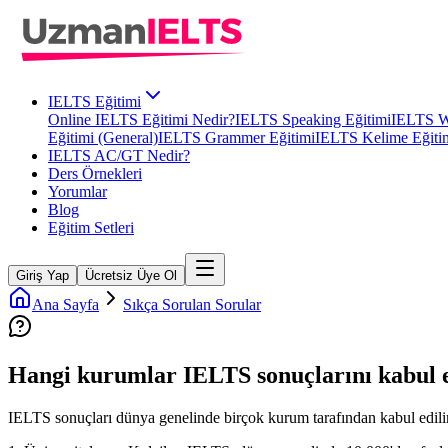
IELTS Eğitimi
Online IELTS Eğitimi Nedir?
IELTS Speaking Eğitimi
IELTS Wr
Eğitimi (General)
IELTS Grammer Eğitimi
IELTS Kelime Eğiti
IELTS AC/GT Nedir?
Ders Örnekleri
Yorumlar
Blog
Eğitim Setleri
Giriş Yap
Ücretsiz Üye Ol
Ana Sayfa
Sıkça Sorulan Sorular
Hangi kurumlar IELTS sonuçlarını kabul 
IELTS sonuçları dünya genelinde birçok kurum tarafından kabul edilir