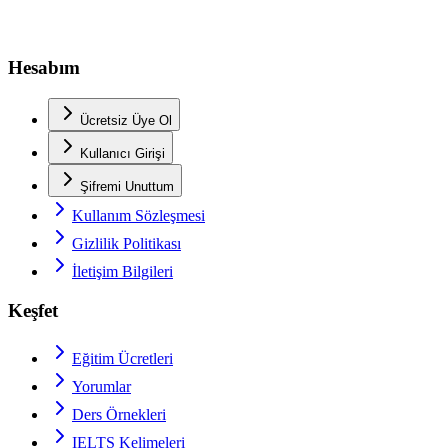
Hesabım
Ücretsiz Üye Ol
Kullanıcı Girişi
Şifremi Unuttum
Kullanım Sözleşmesi
Gizlilik Politikası
İletişim Bilgileri
Keşfet
Eğitim Ücretleri
Yorumlar
Ders Örnekleri
IELTS
Kelimeleri