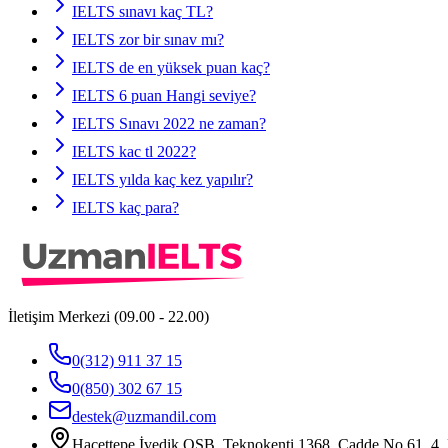
IELTS sınavı kaç TL?
IELTS zor bir sınav mı?
IELTS de en yüksek puan kaç?
IELTS 6 puan Hangi seviye?
IELTS Sınavı 2022 ne zaman?
IELTS kac tl 2022?
IELTS yılda kaç kez yapılır?
IELTS kaç para?
İletişim Merkezi (09.00 - 22.00)
0(312) 911 37 15
0(850) 302 67 15
destek@uzmandil.com
Hacettepe İvedik OSB. Teknokenti 1368. Cadde No.61, 4