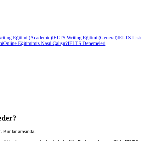
iting Eğitimi (Academic)
IELTS Writing Eğitimi (General)
IELTS Liste
mi
Online Eğitimimiz Nasıl Çalışır?
IELTS Denemeleri
eder?
. Bunlar arasında: