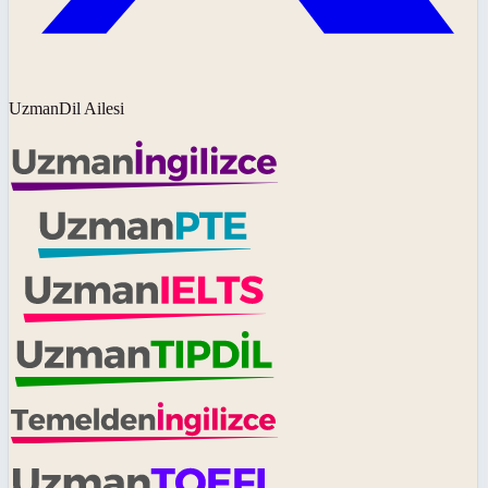
UzmanDil Ailesi