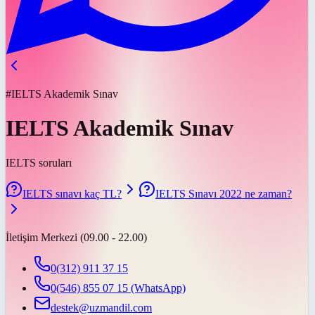
#IELTS Akademik Sınav
IELTS Akademik Sınav
IELTS soruları
IELTS sınavı kaç TL?
IELTS Sınavı 2022 ne zaman?
İletişim Merkezi (09.00 - 22.00)
0(312) 911 37 15
0(546) 855 07 15
(WhatsApp)
destek@uzmandil.com