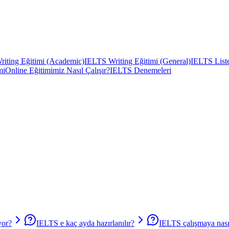
iting Eğitimi (Academic)
IELTS Writing Eğitimi (General)
IELTS Liste
mi
Online Eğitimimiz Nasıl Çalışır?
IELTS Denemeleri
yor?
IELTS e kaç ayda hazırlanılır?
IELTS çalışmaya nasıl