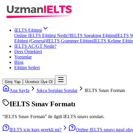
IELTS Eğitimi
Online IELTS Eğitimi Nedir?
IELTS Speaking Eğitimi
IELTS Wr
Eğitimi (General)
IELTS Grammer Eğitimi
IELTS Kelime Eğiti
IELTS AC/GT Nedir?
Ders Örnekleri
Yorumlar
Blog
Eğitim Setleri
Giriş Yap
Ücretsiz Üye Ol
Ana Sayfa
Sıkça Sorulan Sorular
IELTS Sınav Formatı
IELTS Sınav Formatı
“
IELTS Sınav Formatı
” ile ilgili
IELTS
sınavı soruları.
IELTS için kurs gerekli mi?
Online IELTS sınavı nasıl olu