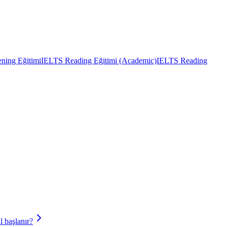
ning Eğitimi
IELTS Reading Eğitimi (Academic)
IELTS Reading
 başlanır?