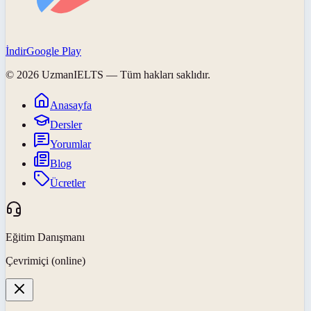
İndir
Google Play
©
2026
UzmanIELTS
— Tüm hakları saklıdır.
Anasayfa
Dersler
Yorumlar
Blog
Ücretler
Eğitim Danışmanı
Çevrimiçi (online)