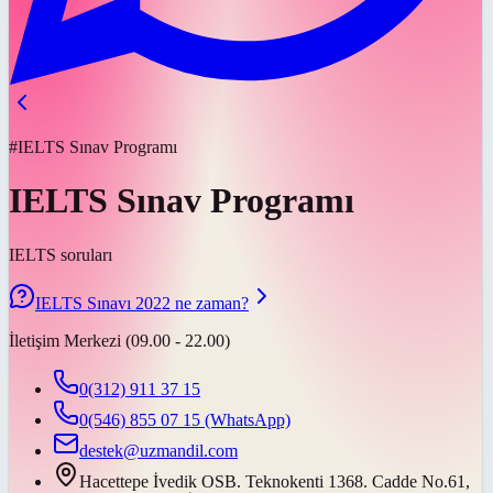
#IELTS Sınav Programı
IELTS Sınav Programı
IELTS soruları
IELTS Sınavı 2022 ne zaman?
İletişim Merkezi (09.00 - 22.00)
0(312) 911 37 15
0(546) 855 07 15
(WhatsApp)
destek@uzmandil.com
Hacettepe İvedik OSB. Teknokenti 1368. Cadde No.61,