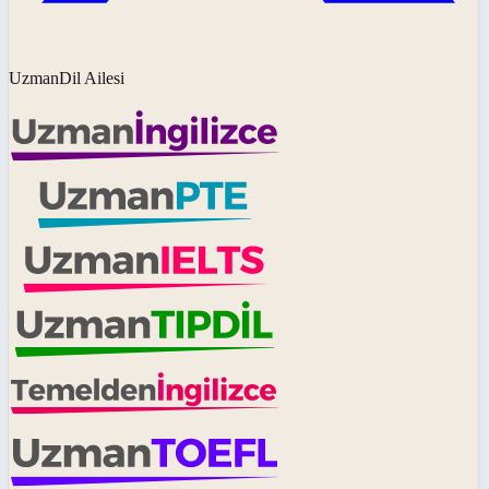
UzmanDil Ailesi