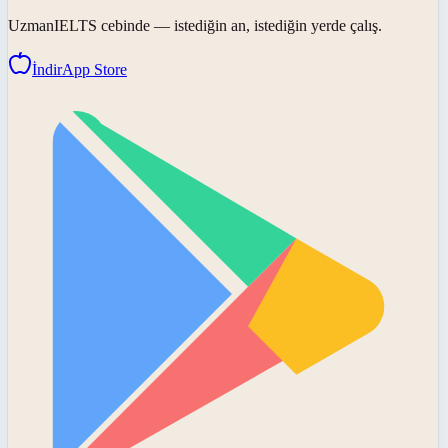
UzmanIELTS
cebinde — istediğin an, istediğin yerde çalış.
İndir
App Store