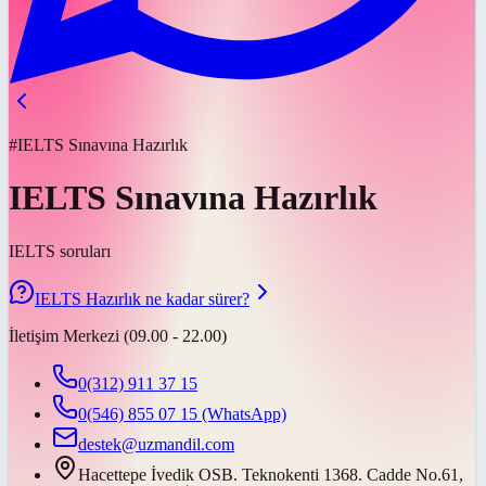
#IELTS Sınavına Hazırlık
IELTS Sınavına Hazırlık
IELTS soruları
IELTS Hazırlık ne kadar sürer?
İletişim Merkezi (09.00 - 22.00)
0(312) 911 37 15
0(546) 855 07 15
(WhatsApp)
destek@uzmandil.com
Hacettepe İvedik OSB. Teknokenti 1368. Cadde No.61,