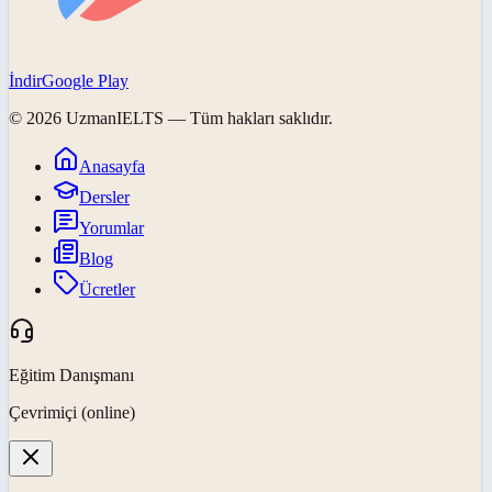
İndir
Google Play
©
2026
UzmanIELTS
— Tüm hakları saklıdır.
Anasayfa
Dersler
Yorumlar
Blog
Ücretler
Eğitim Danışmanı
Çevrimiçi (online)