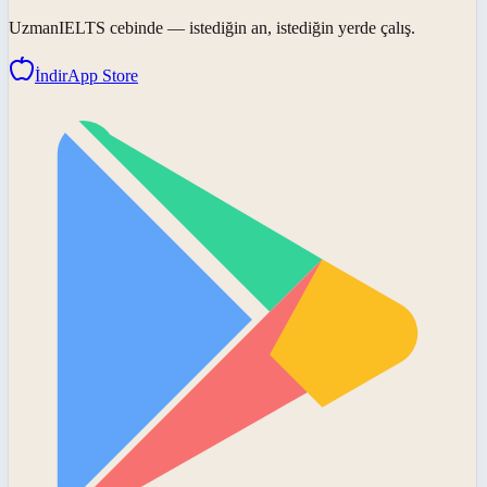
UzmanIELTS
cebinde — istediğin an, istediğin yerde çalış.
İndir
App Store