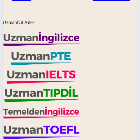
UzmanDil Ailesi