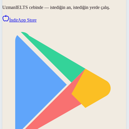
UzmanIELTS
cebinde — istediğin an, istediğin yerde çalış.
İndir
App Store