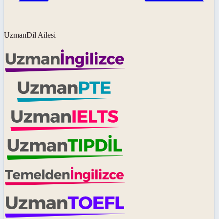
UzmanDil Ailesi