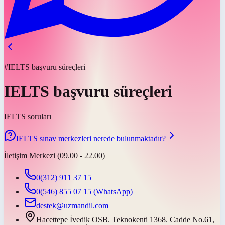
#IELTS başvuru süreçleri
IELTS başvuru süreçleri
IELTS soruları
IELTS sınav merkezleri nerede bulunmaktadır?
İletişim Merkezi (09.00 - 22.00)
0(312) 911 37 15
0(546) 855 07 15
(WhatsApp)
destek@uzmandil.com
Hacettepe İvedik OSB. Teknokenti 1368. Cadde No.61,