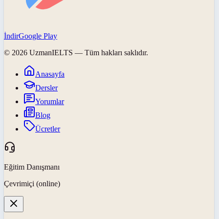
İndir
Google Play
©
2026
UzmanIELTS
— Tüm hakları saklıdır.
Anasayfa
Dersler
Yorumlar
Blog
Ücretler
Eğitim Danışmanı
Çevrimiçi (online)