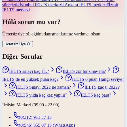
süreçleri
#
İstanbul IELTS merkezi
#
Ankara IELTS merkezi
#
İzmir
IELTS merkezi
Hâlâ sorun mu var?
Ücretsiz üye ol, eğitim danışmanlarımız yardımcı olsun.
Ücretsiz Üye Ol
Diğer Sorular
IELTS sınavı kaç TL?
IELTS zor bir sınav mı?
IELTS de en yüksek puan kaç?
IELTS 6 puan Hangi seviye?
IELTS Sınavı 2022 ne zaman?
IELTS kac tl 2022?
IELTS yılda kaç kez yapılır?
IELTS kaç para?
İletişim Merkezi (09.00 - 22.00)
0(312) 911 37 15
0(546) 855 07 15
(WhatsApp)