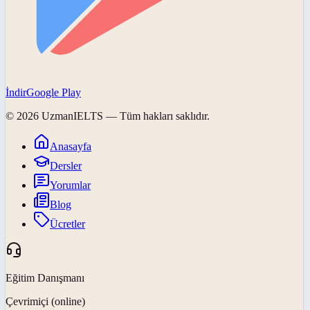
İndir
Google Play
©
2026
UzmanIELTS
— Tüm hakları saklıdır.
Anasayfa
Dersler
Yorumlar
Blog
Ücretler
Eğitim Danışmanı
Çevrimiçi (online)