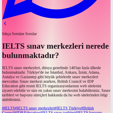
Sıkça Sorulan Sorular
IELTS sınav merkezleri nerede
bulunmaktadır?
IELTS sınav merkezleri, dünya genelinde 140'tan fazla ülkede
bulunmaktadır. Türkiye'de ise İstanbul, Ankara, İzmir, Adana,
Antalya ve Gaziantep gibi büyük şehirlerde sınav merkezleri
mevcuttur. Sınav merkezi ararken, British Council ve IDP
Education gibi resmi IELTS organizasyonlarının web sitelerini
ziyaret edebilir ve size en yakın sınav merkezini bulabilirsiniz. Sınav
tarihleri ve başvuru süreçleri hakkında da bu web sitelerinden bilgi
alabilirsiniz.
#
IELTS
#
IELTS sınav merkezleri
#
IELTS Türkiye
#
British
Council
#
IDP Education
#
IELTS sınav tarihleri
#
IELTS başvuru