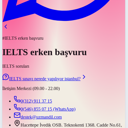
#IELTS erken başvuru
IELTS erken başvuru
IELTS soruları
IELTS sınavı nerede yapılıyor istanbul?
İletişim Merkezi (09.00 - 22.00)
0(312) 911 37 15
0(546) 855 07 15
(WhatsApp)
destek@uzmandil.com
Hacettepe İvedik OSB. Teknokenti 1368. Cadde No.61,