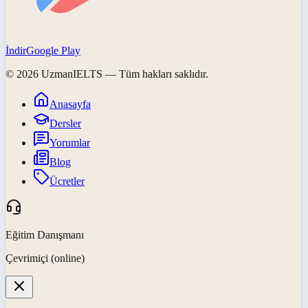
İndir
Google Play
©
2026
UzmanIELTS
— Tüm hakları saklıdır.
Anasayfa
Dersler
Yorumlar
Blog
Ücretler
Eğitim Danışmanı
Çevrimiçi (online)