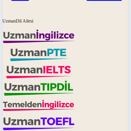
UzmanDil Ailesi