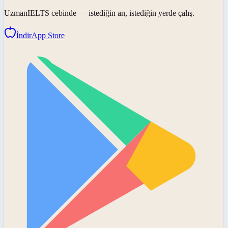
UzmanIELTS
cebinde — istediğin an, istediğin yerde çalış.
İndir
App Store