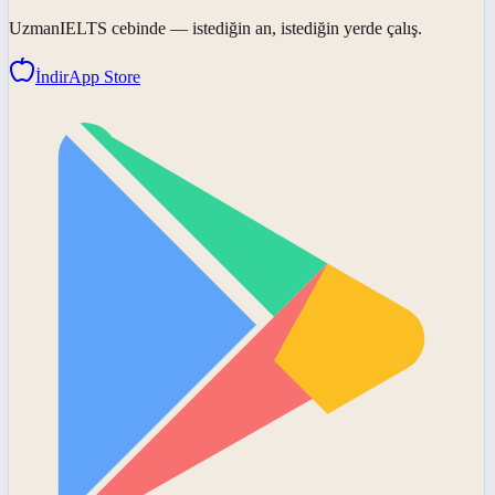
UzmanIELTS
cebinde — istediğin an, istediğin yerde çalış.
İndir
App Store