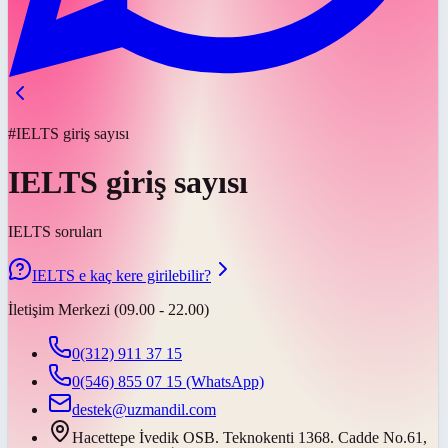
#IELTS giriş sayısı
IELTS giriş sayısı
IELTS soruları
IELTS e kaç kere girilebilir?
İletişim Merkezi (09.00 - 22.00)
0(312) 911 37 15
0(546) 855 07 15
(WhatsApp)
destek@uzmandil.com
Hacettepe İvedik OSB. Teknokenti 1368. Cadde No.61,