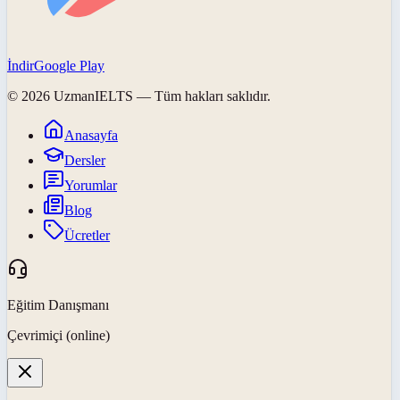
İndir
Google Play
©
2026
UzmanIELTS
— Tüm hakları saklıdır.
Anasayfa
Dersler
Yorumlar
Blog
Ücretler
Eğitim Danışmanı
Çevrimiçi (online)