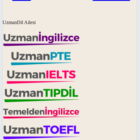
UzmanDil Ailesi