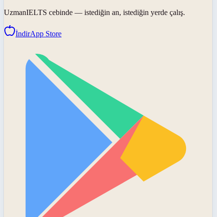
UzmanIELTS
cebinde — istediğin an, istediğin yerde çalış.
İndir
App Store