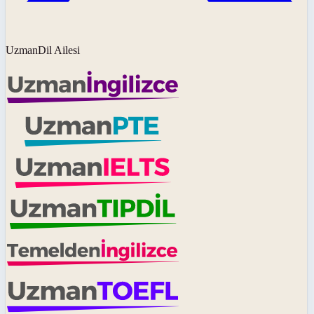
UzmanDil Ailesi