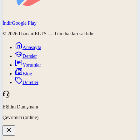
İndir
Google Play
©
2026
UzmanIELTS
— Tüm hakları saklıdır.
Anasayfa
Dersler
Yorumlar
Blog
Ücretler
Eğitim Danışmanı
Çevrimiçi (online)