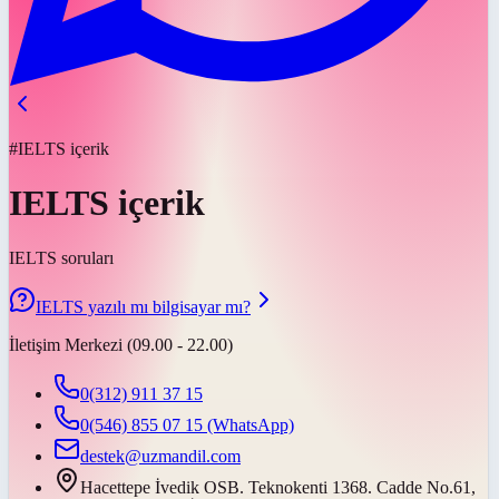
#IELTS içerik
IELTS içerik
IELTS soruları
IELTS yazılı mı bilgisayar mı?
İletişim Merkezi (09.00 - 22.00)
0(312) 911 37 15
0(546) 855 07 15
(WhatsApp)
destek@uzmandil.com
Hacettepe İvedik OSB. Teknokenti 1368. Cadde No.61,