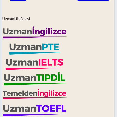
UzmanDil Ailesi