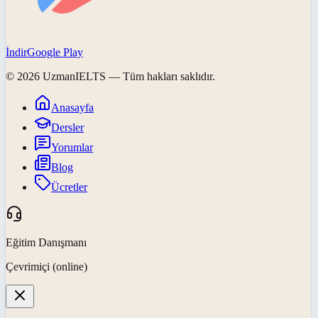
İndir
Google Play
©
2026
UzmanIELTS
— Tüm hakları saklıdır.
Anasayfa
Dersler
Yorumlar
Blog
Ücretler
Eğitim Danışmanı
Çevrimiçi (online)