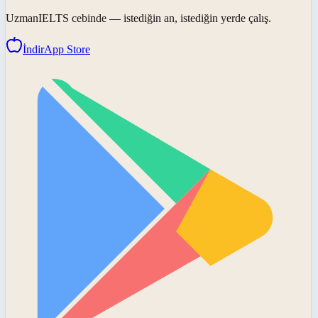
UzmanIELTS
cebinde — istediğin an, istediğin yerde çalış.
İndir
App Store