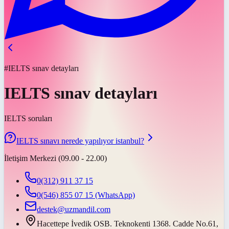
#IELTS sınav detayları
IELTS sınav detayları
IELTS soruları
IELTS sınavı nerede yapılıyor istanbul?
İletişim Merkezi (09.00 - 22.00)
0(312) 911 37 15
0(546) 855 07 15
(WhatsApp)
destek@uzmandil.com
Hacettepe İvedik OSB. Teknokenti 1368. Cadde No.61,