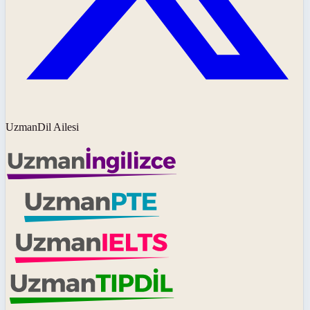
UzmanDil Ailesi