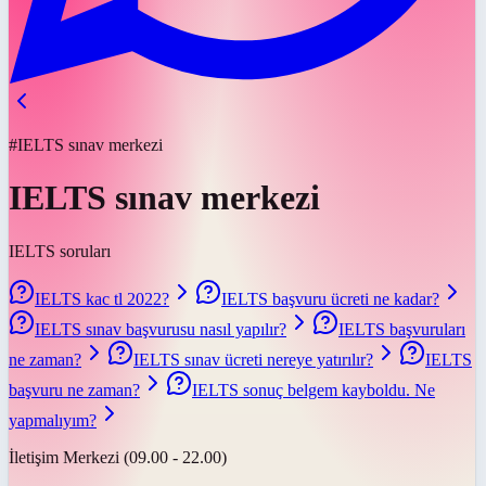
#IELTS sınav merkezi
IELTS sınav merkezi
IELTS soruları
IELTS kac tl 2022?
IELTS başvuru ücreti ne kadar?
IELTS sınav başvurusu nasıl yapılır?
IELTS başvuruları
ne zaman?
IELTS sınav ücreti nereye yatırılır?
IELTS
başvuru ne zaman?
IELTS sonuç belgem kayboldu. Ne
yapmalıyım?
İletişim Merkezi (09.00 - 22.00)