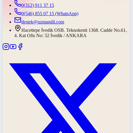
0(312) 911 37 15
0(546) 855 07 15
(WhatsApp)
destek@uzmandil.com
Hacettepe İvedik OSB. Teknokenti 1368. Cadde No.61,
4. Kat Ofis No: 32 İvedik / ANKARA