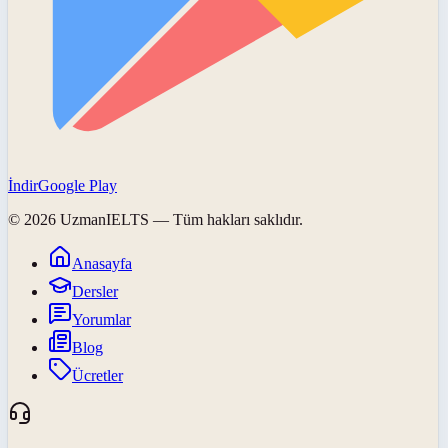
İndir
Google Play
©
2026
UzmanIELTS
— Tüm hakları saklıdır.
Anasayfa
Dersler
Yorumlar
Blog
Ücretler