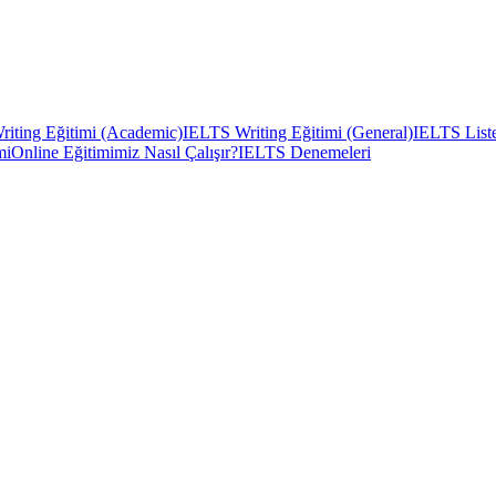
iting Eğitimi (Academic)
IELTS Writing Eğitimi (General)
IELTS Liste
mi
Online Eğitimimiz Nasıl Çalışır?
IELTS Denemeleri