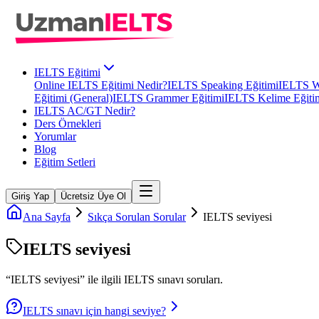
IELTS Eğitimi
Online IELTS Eğitimi Nedir?
IELTS Speaking Eğitimi
IELTS Wr
Eğitimi (General)
IELTS Grammer Eğitimi
IELTS Kelime Eğiti
IELTS AC/GT Nedir?
Ders Örnekleri
Yorumlar
Blog
Eğitim Setleri
Giriş Yap
Ücretsiz Üye Ol
Ana Sayfa
Sıkça Sorulan Sorular
IELTS seviyesi
IELTS seviyesi
“
IELTS seviyesi
” ile ilgili
IELTS
sınavı soruları.
IELTS sınavı için hangi seviye?