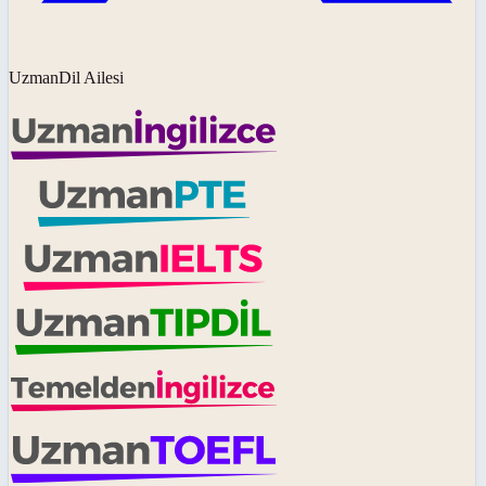
UzmanDil Ailesi