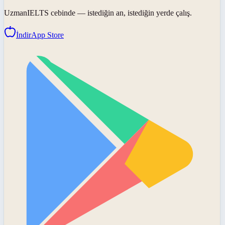
UzmanIELTS
cebinde — istediğin an, istediğin yerde çalış.
İndir
App Store