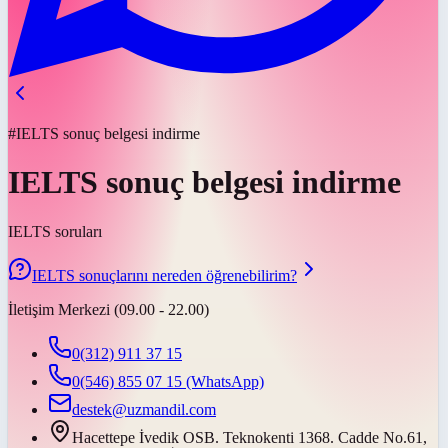
#IELTS sonuç belgesi indirme
IELTS sonuç belgesi indirme
IELTS soruları
IELTS sonuçlarını nereden öğrenebilirim?
İletişim Merkezi (09.00 - 22.00)
0(312) 911 37 15
0(546) 855 07 15
(WhatsApp)
destek@uzmandil.com
Hacettepe İvedik OSB. Teknokenti 1368. Cadde No.61,