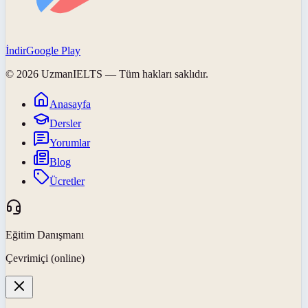
İndir
Google Play
©
2026
UzmanIELTS
— Tüm hakları saklıdır.
Anasayfa
Dersler
Yorumlar
Blog
Ücretler
Eğitim Danışmanı
Çevrimiçi (online)