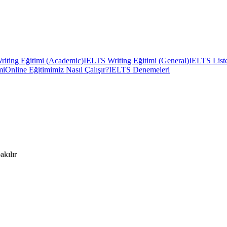
iting Eğitimi (Academic)
IELTS Writing Eğitimi (General)
IELTS Liste
mi
Online Eğitimimiz Nasıl Çalışır?
IELTS Denemeleri
akılır