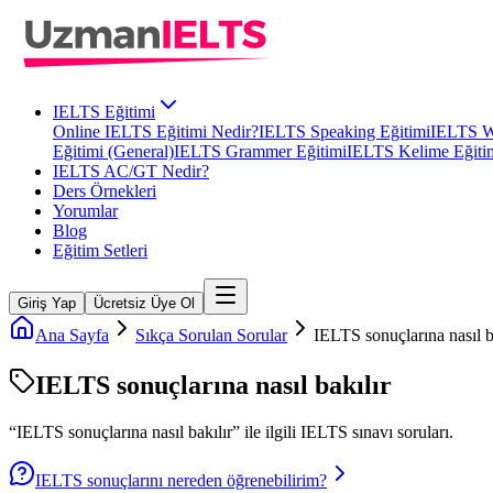
IELTS Eğitimi
Online IELTS Eğitimi Nedir?
IELTS Speaking Eğitimi
IELTS Wr
Eğitimi (General)
IELTS Grammer Eğitimi
IELTS Kelime Eğiti
IELTS AC/GT Nedir?
Ders Örnekleri
Yorumlar
Blog
Eğitim Setleri
Giriş Yap
Ücretsiz Üye Ol
Ana Sayfa
Sıkça Sorulan Sorular
IELTS sonuçlarına nasıl b
IELTS sonuçlarına nasıl bakılır
“
IELTS sonuçlarına nasıl bakılır
” ile ilgili
IELTS
sınavı soruları.
IELTS sonuçlarını nereden öğrenebilirim?