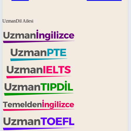
UzmanDil Ailesi