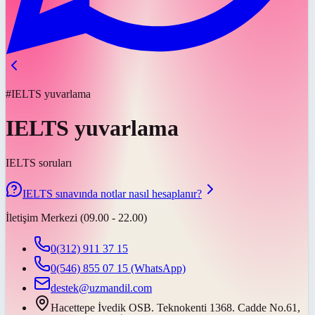
#IELTS yuvarlama
IELTS yuvarlama
IELTS soruları
IELTS sınavında notlar nasıl hesaplanır?
İletişim Merkezi (09.00 - 22.00)
0(312) 911 37 15
0(546) 855 07 15
(WhatsApp)
destek@uzmandil.com
Hacettepe İvedik OSB. Teknokenti 1368. Cadde No.61,