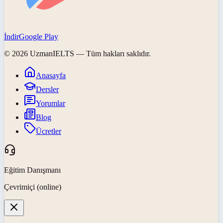
İndir
Google Play
©
2026
UzmanIELTS
— Tüm hakları saklıdır.
Anasayfa
Dersler
Yorumlar
Blog
Ücretler
Eğitim Danışmanı
Çevrimiçi (online)