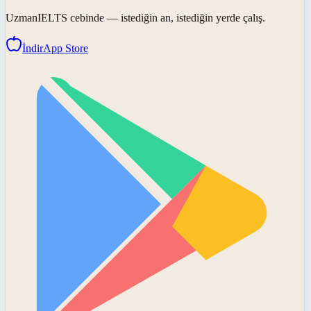
UzmanIELTS
cebinde — istediğin an, istediğin yerde çalış.
İndir
App Store