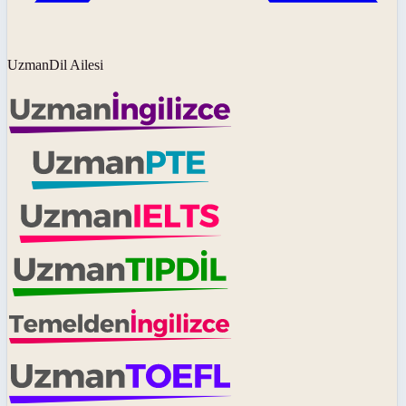
UzmanDil Ailesi