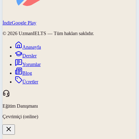
İndir
Google Play
©
2026
UzmanIELTS
— Tüm hakları saklıdır.
Anasayfa
Dersler
Yorumlar
Blog
Ücretler
Eğitim Danışmanı
Çevrimiçi (online)