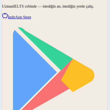
UzmanIELTS
cebinde — istediğin an, istediğin yerde çalış.
İndir
App Store