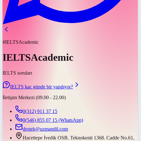
#IELTSAcademic
IELTSAcademic
IELTS soruları
IELTS kaç günde bir yapılıyor?
İletişim Merkezi (09.00 - 22.00)
0(312) 911 37 15
0(546) 855 07 15
(WhatsApp)
destek@uzmandil.com
Hacettepe İvedik OSB. Teknokenti 1368. Cadde No.61,