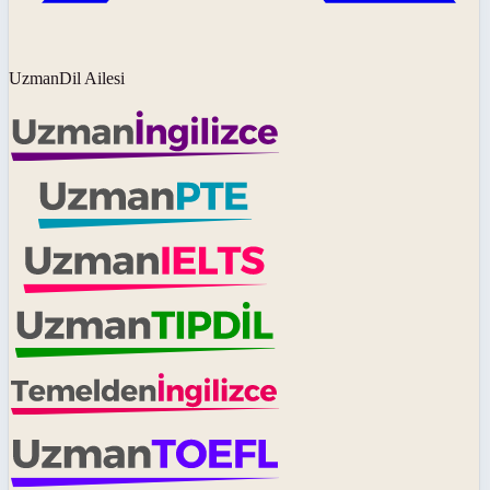
UzmanDil Ailesi