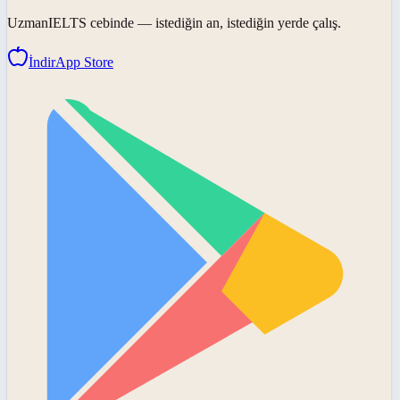
UzmanIELTS
cebinde — istediğin an, istediğin yerde çalış.
İndir
App Store