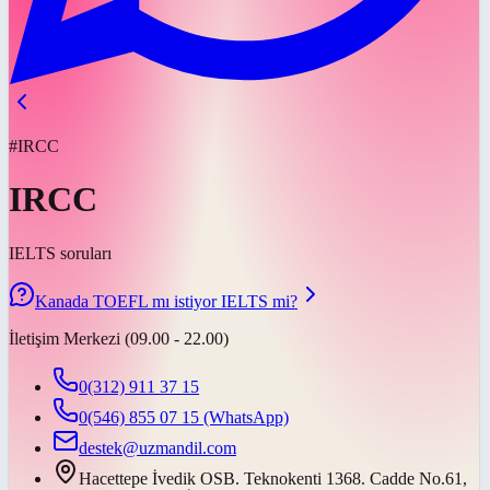
#IRCC
IRCC
IELTS soruları
Kanada TOEFL mı istiyor IELTS mi?
İletişim Merkezi (09.00 - 22.00)
0(312) 911 37 15
0(546) 855 07 15
(WhatsApp)
destek@uzmandil.com
Hacettepe İvedik OSB. Teknokenti 1368. Cadde No.61,