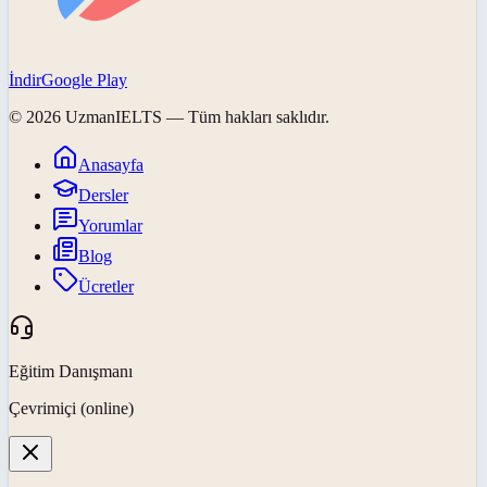
İndir
Google Play
©
2026
UzmanIELTS
— Tüm hakları saklıdır.
Anasayfa
Dersler
Yorumlar
Blog
Ücretler
Eğitim Danışmanı
Çevrimiçi (online)