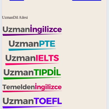
UzmanDil Ailesi