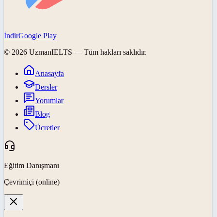
İndir
Google Play
©
2026
UzmanIELTS
— Tüm hakları saklıdır.
Anasayfa
Dersler
Yorumlar
Blog
Ücretler
Eğitim Danışmanı
Çevrimiçi (online)