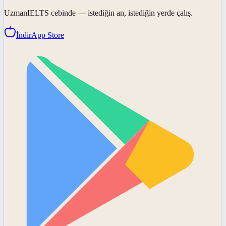
UzmanIELTS
cebinde — istediğin an, istediğin yerde çalış.
İndir
App Store