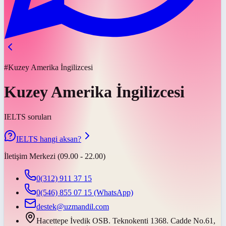
#Kuzey Amerika İngilizcesi
Kuzey Amerika İngilizcesi
IELTS soruları
IELTS hangi aksan?
İletişim Merkezi (09.00 - 22.00)
0(312) 911 37 15
0(546) 855 07 15
(WhatsApp)
destek@uzmandil.com
Hacettepe İvedik OSB. Teknokenti 1368. Cadde No.61,