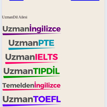
UzmanDil Ailesi