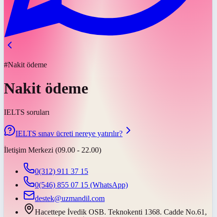
#Nakit ödeme
Nakit ödeme
IELTS soruları
IELTS sınav ücreti nereye yatırılır?
İletişim Merkezi (09.00 - 22.00)
0(312) 911 37 15
0(546) 855 07 15
(WhatsApp)
destek@uzmandil.com
Hacettepe İvedik OSB. Teknokenti 1368. Cadde No.61,