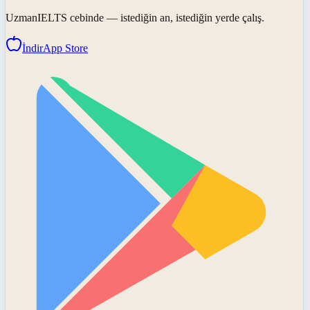
UzmanIELTS
cebinde — istediğin an, istediğin yerde çalış.
İndir
App Store