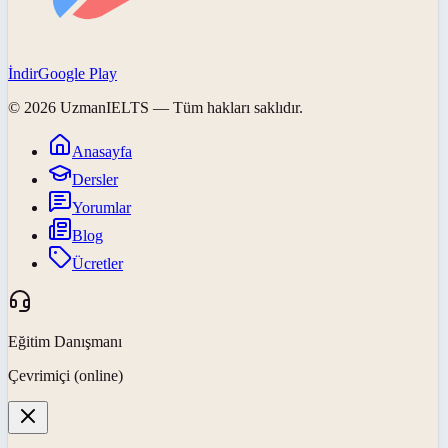
İndir
Google Play
©
2026
UzmanIELTS
— Tüm hakları saklıdır.
Anasayfa
Dersler
Yorumlar
Blog
Ücretler
Eğitim Danışmanı
Çevrimiçi (online)