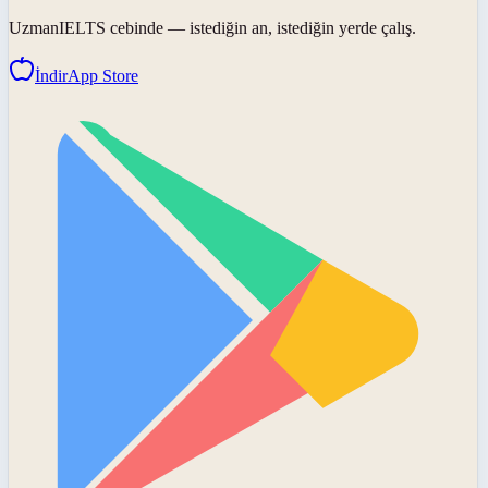
UzmanIELTS
cebinde — istediğin an, istediğin yerde çalış.
İndir
App Store