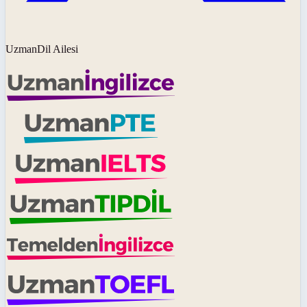
UzmanDil Ailesi