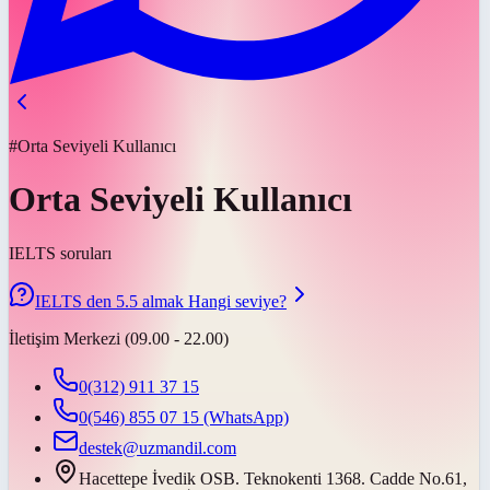
#Orta Seviyeli Kullanıcı
Orta Seviyeli Kullanıcı
IELTS soruları
IELTS den 5.5 almak Hangi seviye?
İletişim Merkezi (09.00 - 22.00)
0(312) 911 37 15
0(546) 855 07 15
(WhatsApp)
destek@uzmandil.com
Hacettepe İvedik OSB. Teknokenti 1368. Cadde No.61,