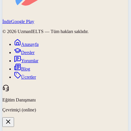
İndir
Google Play
©
2026
UzmanIELTS
— Tüm hakları saklıdır.
Anasayfa
Dersler
Yorumlar
Blog
Ücretler
Eğitim Danışmanı
Çevrimiçi (online)