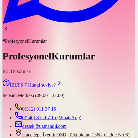
#ProfesyonelKurumlar
ProfesyonelKurumlar
IELTS soruları
IELTS 7 Hangi seviye?
İletişim Merkezi (09.00 - 22.00)
0(312) 911 37 15
0(546) 855 07 15
(WhatsApp)
destek@uzmandil.com
Hacettepe İvedik OSB. Teknokenti 1368. Cadde No.61,