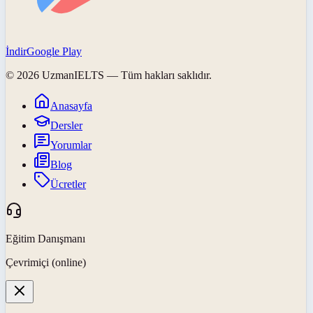
İndir
Google Play
©
2026
UzmanIELTS
— Tüm hakları saklıdır.
Anasayfa
Dersler
Yorumlar
Blog
Ücretler
Eğitim Danışmanı
Çevrimiçi (online)