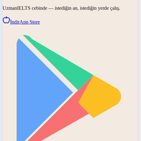
UzmanIELTS
cebinde — istediğin an, istediğin yerde çalış.
İndir
App Store