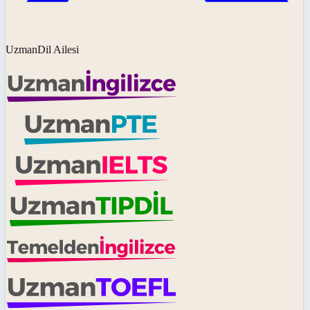
UzmanDil Ailesi