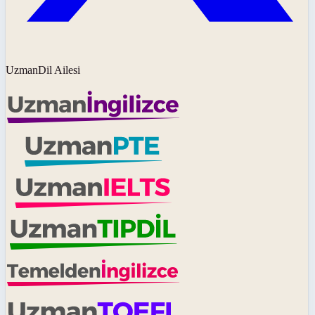
UzmanDil Ailesi