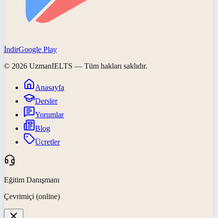
İndir
Google Play
©
2026
UzmanIELTS
— Tüm hakları saklıdır.
Anasayfa
Dersler
Yorumlar
Blog
Ücretler
Eğitim Danışmanı
Çevrimiçi (online)