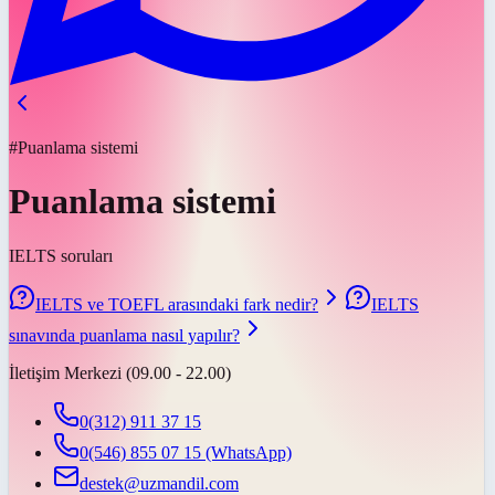
#Puanlama sistemi
Puanlama sistemi
IELTS soruları
IELTS ve TOEFL arasındaki fark nedir?
IELTS
sınavında puanlama nasıl yapılır?
İletişim Merkezi (09.00 - 22.00)
0(312) 911 37 15
0(546) 855 07 15
(WhatsApp)
destek@uzmandil.com