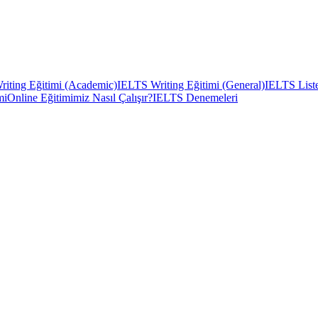
iting Eğitimi (Academic)
IELTS Writing Eğitimi (General)
IELTS Liste
mi
Online Eğitimimiz Nasıl Çalışır?
IELTS Denemeleri