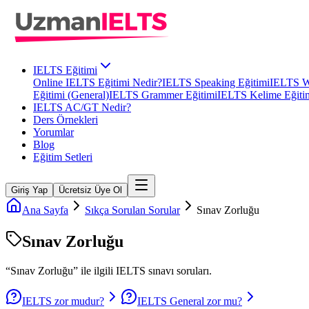
IELTS Eğitimi
Online IELTS Eğitimi Nedir?
IELTS Speaking Eğitimi
IELTS Wr
Eğitimi (General)
IELTS Grammer Eğitimi
IELTS Kelime Eğiti
IELTS AC/GT Nedir?
Ders Örnekleri
Yorumlar
Blog
Eğitim Setleri
Giriş Yap
Ücretsiz Üye Ol
Ana Sayfa
Sıkça Sorulan Sorular
Sınav Zorluğu
Sınav Zorluğu
“
Sınav Zorluğu
” ile ilgili
IELTS
sınavı soruları.
IELTS zor mudur?
IELTS General zor mu?