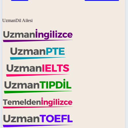
UzmanDil Ailesi