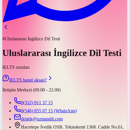
#Uluslararası İngilizce Dil Testi
Uluslararası İngilizce Dil Testi
IELTS soruları
IELTS hangi aksan?
İletişim Merkezi (09.00 - 22.00)
0(312) 911 37 15
0(546) 855 07 15
(WhatsApp)
destek@uzmandil.com
Hacettepe İvedik OSB. Teknokenti 1368. Cadde No.61,