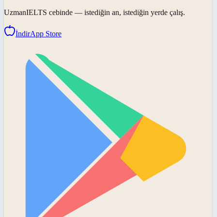
UzmanIELTS
cebinde — istediğin an, istediğin yerde çalış.
İndir
App Store