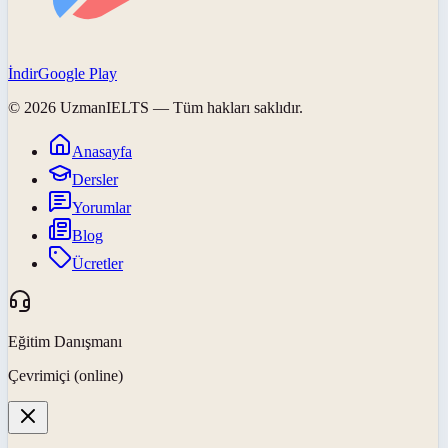
İndir
Google Play
©
2026
UzmanIELTS
— Tüm hakları saklıdır.
Anasayfa
Dersler
Yorumlar
Blog
Ücretler
Eğitim Danışmanı
Çevrimiçi (online)