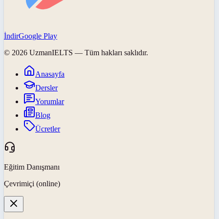
İndir
Google Play
©
2026
UzmanIELTS
— Tüm hakları saklıdır.
Anasayfa
Dersler
Yorumlar
Blog
Ücretler
Eğitim Danışmanı
Çevrimiçi (online)