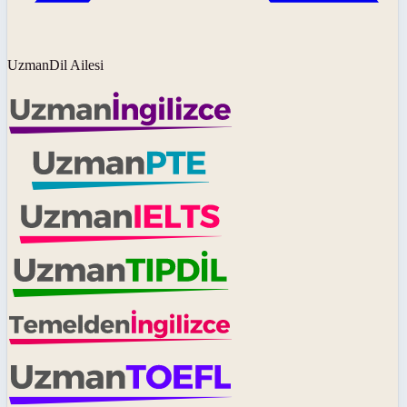
UzmanDil Ailesi