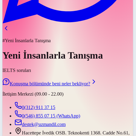
#Yeni İnsanlarla Tanışma
Yeni İnsanlarla Tanışma
IELTS soruları
Konuşma bölümünde beni neler bekliyor?
İletişim Merkezi (09.00 - 22.00)
0(312) 911 37 15
0(546) 855 07 15
(WhatsApp)
destek@uzmandil.com
Hacettepe İvedik OSB. Teknokenti 1368. Cadde No.61,