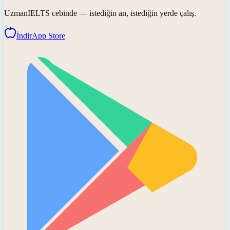
UzmanIELTS
cebinde — istediğin an, istediğin yerde çalış.
İndir
App Store