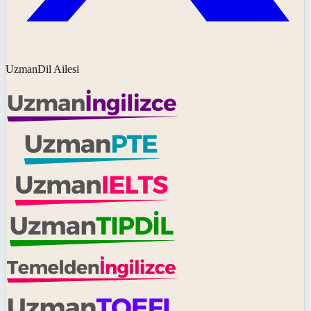
UzmanDil Ailesi