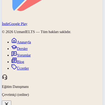
İndir
Google Play
©
2026
UzmanIELTS
— Tüm hakları saklıdır.
Anasayfa
Dersler
Yorumlar
Blog
Ücretler
Eğitim Danışmanı
Çevrimiçi (online)