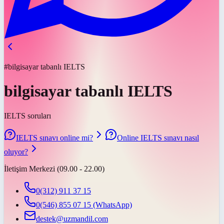
#bilgisayar tabanlı IELTS
bilgisayar tabanlı IELTS
IELTS soruları
IELTS sınavı online mi?
Online IELTS sınavı nasıl
oluyor?
İletişim Merkezi (09.00 - 22.00)
0(312) 911 37 15
0(546) 855 07 15
(WhatsApp)
destek@uzmandil.com