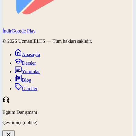
İndir
Google Play
©
2026
UzmanIELTS
— Tüm hakları saklıdır.
Anasayfa
Dersler
Yorumlar
Blog
Ücretler
Eğitim Danışmanı
Çevrimiçi (online)