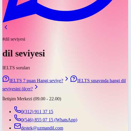
#dil seviyesi
dil seviyesi
IELTS soruları
IELTS 7 puan Hangi seviye?
IELTS sınavında hangi dil
seviyesini ölçer?
İletişim Merkezi (09.00 - 22.00)
0(312) 911 37 15
0(546) 855 07 15
(WhatsApp)
destek@uzmandil.com