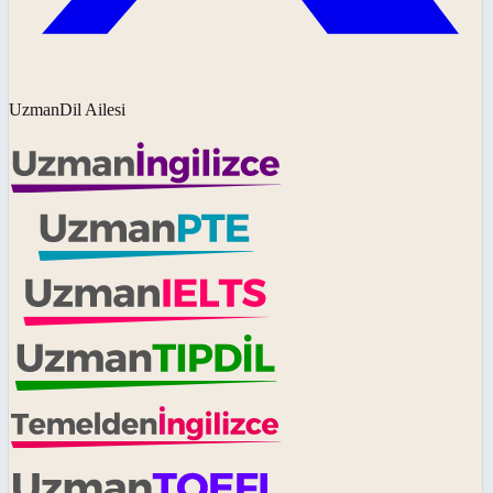
UzmanDil Ailesi