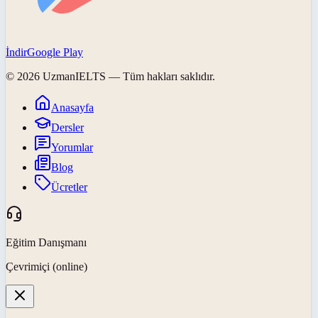
İndir
Google Play
©
2026
UzmanIELTS
— Tüm hakları saklıdır.
Anasayfa
Dersler
Yorumlar
Blog
Ücretler
Eğitim Danışmanı
Çevrimiçi (online)