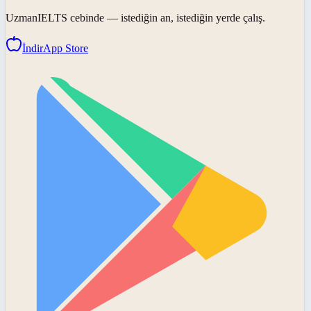
UzmanIELTS
cebinde — istediğin an, istediğin yerde çalış.
İndir
App Store