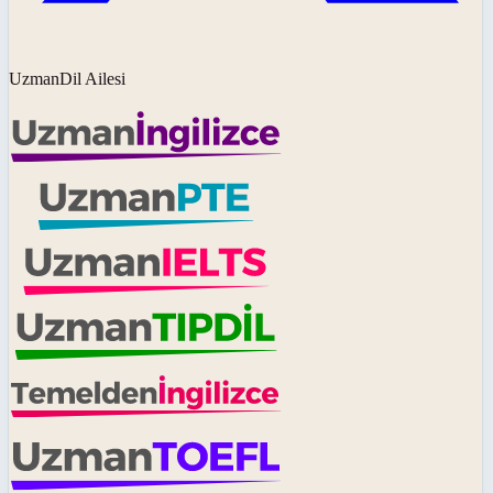
UzmanDil Ailesi