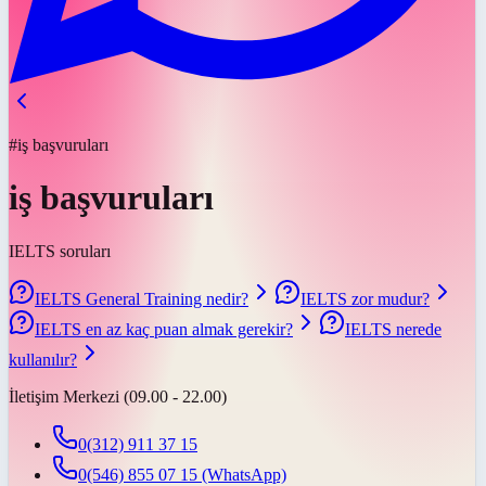
#iş başvuruları
iş başvuruları
IELTS soruları
IELTS General Training nedir?
IELTS zor mudur?
IELTS en az kaç puan almak gerekir?
IELTS nerede
kullanılır?
İletişim Merkezi (09.00 - 22.00)
0(312) 911 37 15
0(546) 855 07 15
(WhatsApp)