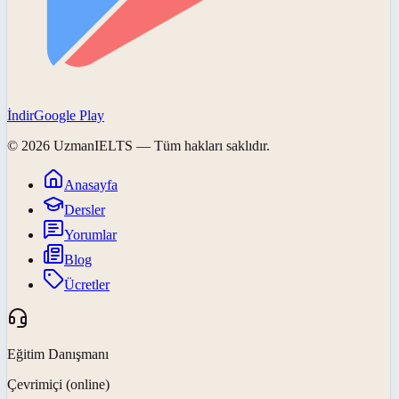
İndir
Google Play
©
2026
UzmanIELTS
— Tüm hakları saklıdır.
Anasayfa
Dersler
Yorumlar
Blog
Ücretler
Eğitim Danışmanı
Çevrimiçi (online)