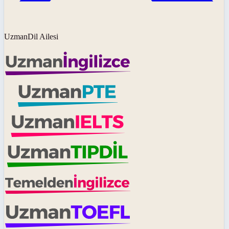
UzmanDil Ailesi