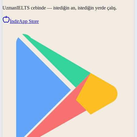
UzmanIELTS
cebinde — istediğin an, istediğin yerde çalış.
İndir
App Store