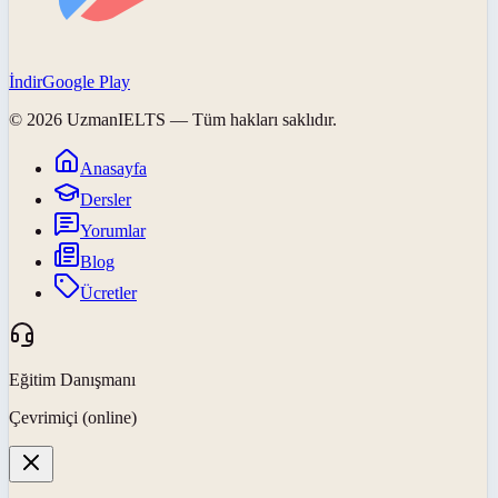
İndir
Google Play
©
2026
UzmanIELTS
— Tüm hakları saklıdır.
Anasayfa
Dersler
Yorumlar
Blog
Ücretler
Eğitim Danışmanı
Çevrimiçi (online)