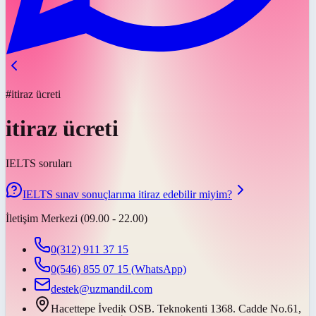
#itiraz ücreti
itiraz ücreti
IELTS soruları
IELTS sınav sonuçlarıma itiraz edebilir miyim?
İletişim Merkezi (09.00 - 22.00)
0(312) 911 37 15
0(546) 855 07 15
(WhatsApp)
destek@uzmandil.com
Hacettepe İvedik OSB. Teknokenti 1368. Cadde No.61,