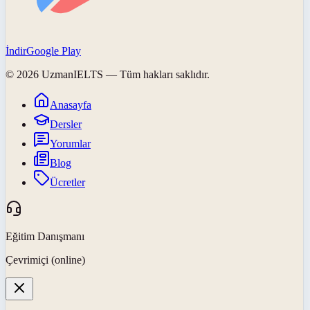
İndir
Google Play
©
2026
UzmanIELTS
— Tüm hakları saklıdır.
Anasayfa
Dersler
Yorumlar
Blog
Ücretler
Eğitim Danışmanı
Çevrimiçi (online)