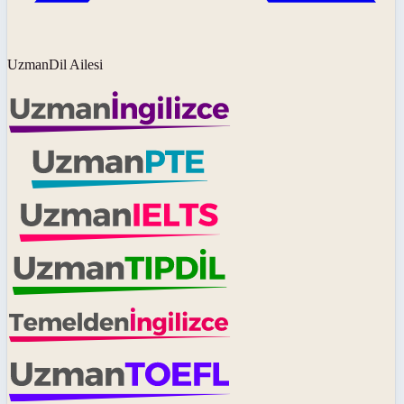
UzmanDil Ailesi