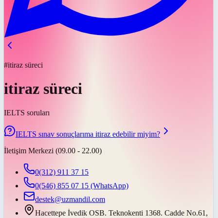
#itiraz süreci
itiraz süreci
IELTS soruları
IELTS sınav sonuçlarıma itiraz edebilir miyim?
İletişim Merkezi (09.00 - 22.00)
0(312) 911 37 15
0(546) 855 07 15
(WhatsApp)
destek@uzmandil.com
Hacettepe İvedik OSB. Teknokenti 1368. Cadde No.61,