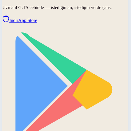
UzmanIELTS
cebinde — istediğin an, istediğin yerde çalış.
İndir
App Store