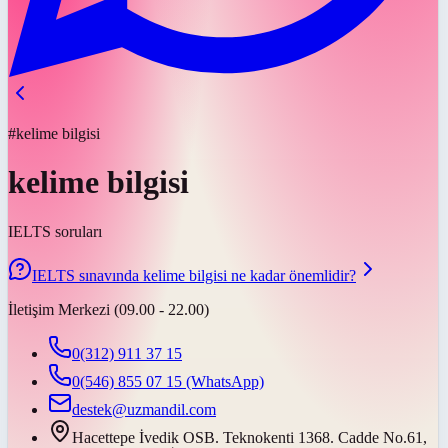
#kelime bilgisi
kelime bilgisi
IELTS soruları
IELTS sınavında kelime bilgisi ne kadar önemlidir?
İletişim Merkezi (09.00 - 22.00)
0(312) 911 37 15
0(546) 855 07 15
(WhatsApp)
destek@uzmandil.com
Hacettepe İvedik OSB. Teknokenti 1368. Cadde No.61,