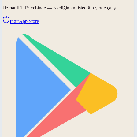
UzmanIELTS
cebinde — istediğin an, istediğin yerde çalış.
İndir
App Store