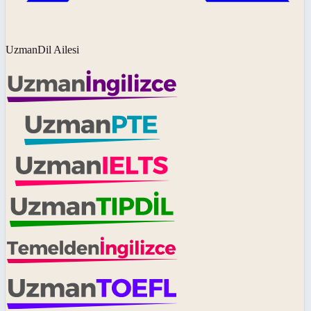
UzmanDil Ailesi