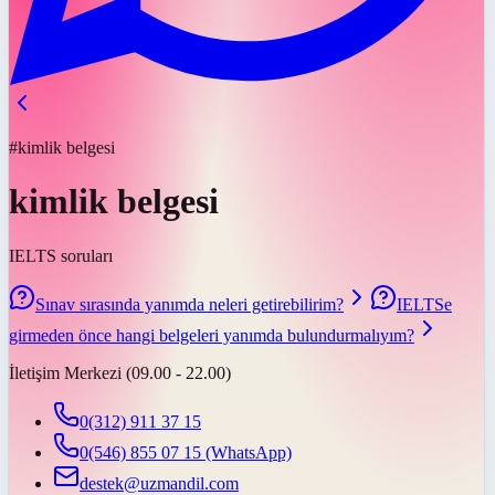
#kimlik belgesi
kimlik belgesi
IELTS soruları
Sınav sırasında yanımda neleri getirebilirim?
IELTSe
girmeden önce hangi belgeleri yanımda bulundurmalıyım?
İletişim Merkezi (09.00 - 22.00)
0(312) 911 37 15
0(546) 855 07 15
(WhatsApp)
destek@uzmandil.com