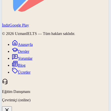
İndir
Google Play
©
2026
UzmanIELTS
— Tüm hakları saklıdır.
Anasayfa
Dersler
Yorumlar
Blog
Ücretler
Eğitim Danışmanı
Çevrimiçi (online)