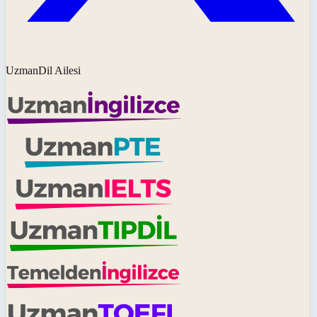
UzmanDil Ailesi